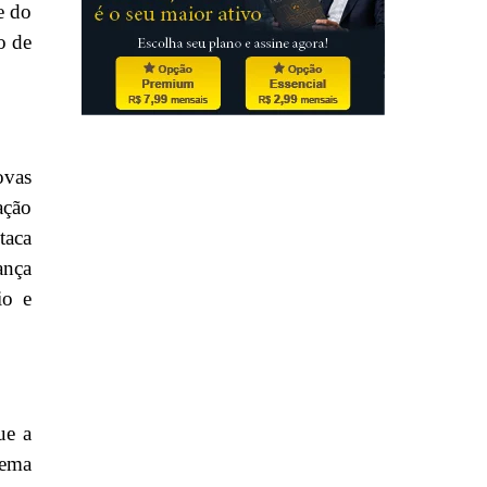
e do
o de
ovas
ação
taca
ança
io e
ue a
tema