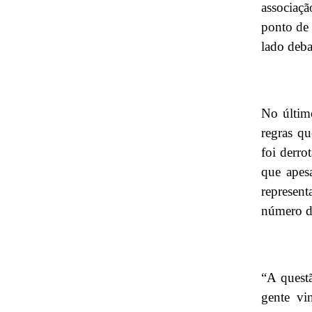
associaçã
ponto de 
lado debat
No últim
regras qu
foi derro
que apes
represen
número de
“A questã
gente vi