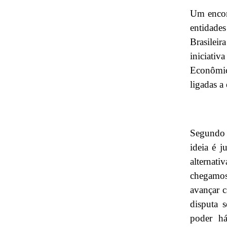
Um encont
entidades
Brasilei
iniciati
Econômica
ligadas a
Segundo 
ideia é j
alternat
chegamos 
avançar c
disputa 
poder h