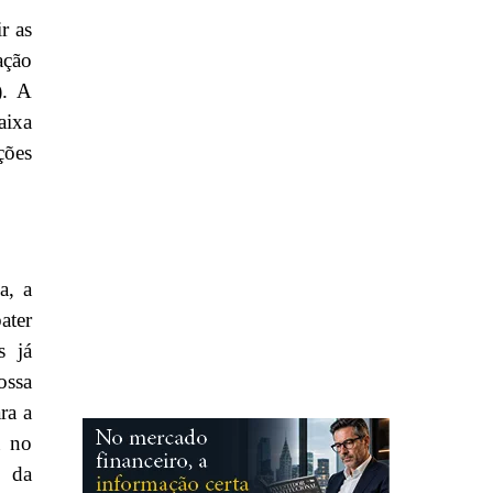
r as
ação
). A
aixa
ções
a, a
ater
s já
ossa
ra a
á no
a da