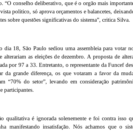
o. “O conselho deliberativo, que é o orgão mais important
vista politico, só aprova orçamentos e balancetes, deixand
es sobre questões significativas do sistema”, critica Silva.
o dia 18, São Paulo sediou uma assembleia para votar n
e alterariam as eleições de dezembro. A proposta de alter
tada por 97 a 33. Entretanto, o representante da Funcef des
ar da grande diferença, os que votaram a favor da mud
tam “70% do setor”, levando em consideração patrimôn
 participantes.
o qualitativa é ignorada solenemente e foi contra isso q
nha manifestando insatisfação. Nós achamos que o sis