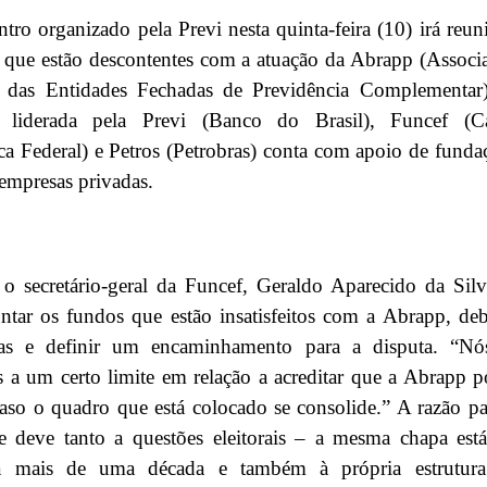
ro organizado pela Previ nesta quinta-feira (10) irá reuni
 que estão descontentes com a atuação da Abrapp (Associ
ra das Entidades Fechadas de Previdência Complementar
va liderada pela Previ (Banco do Brasil), Funcef (C
 Federal) e Petros (Petrobras) conta com apoio de funda
 empresas privadas.
o secretário-geral da Funcef, Geraldo Aparecido da Silv
untar os fundos que estão insatisfeitos com a Abrapp, deb
ivas e definir um encaminhamento para a disputa. “Nó
a um certo limite em relação a acreditar que a Abrapp p
aso o quadro que está colocado se consolide.” A razão pa
se deve tanto a questões eleitorais – a mesma chapa est
á mais de uma década e também à própria estrutur