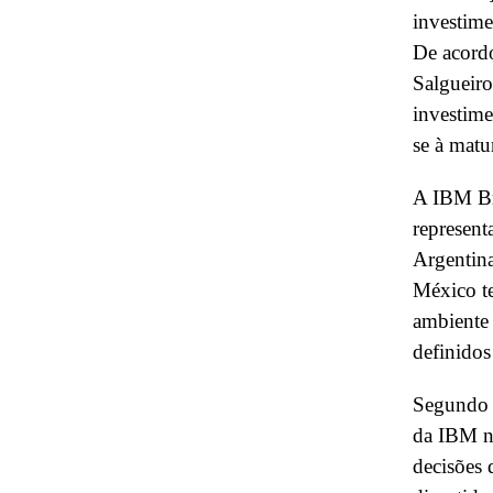
investime
De acordo
Salgueiro
investim
se à matu
A IBM Bra
represent
Argentin
México te
ambiente 
definidos
Segundo S
da IBM no
decisões 