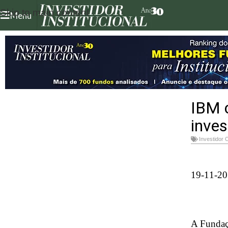
Skip to main content
Menu
IBM c
inves
Investidor 
19-11-2
A Fundaçã