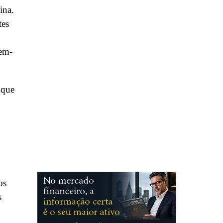
ina.
tes
vem-
 que
os
s