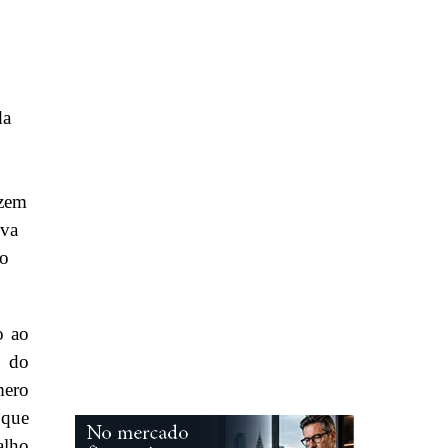
da
izem
iva
ao
o ao
o do
mero
 que
alho