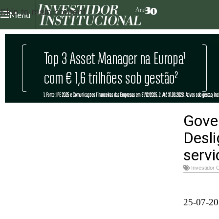
Skip to main content
Menu
Gove
Desli
servi
Investidor 
25-07-20