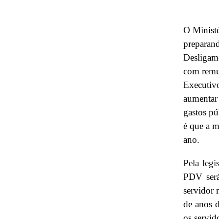
O Ministé
preparan
Desligame
com remun
Executivo
aumentar 
gastos pú
é que a m
ano.
Pela legi
PDV será
servidor 
de anos d
os servid