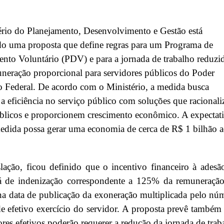
rio do Planejamento, Desenvolvimento e Gestão está
do uma proposta que define regras para um Programa de
nto Voluntário (PDV) e para a jornada de trabalho reduzi
eração proporcional para servidores públicos do Poder
 Federal. De acordo com o Ministério, a medida busca
a eficiência no serviço público com soluções que racional
blicos e proporcionem crescimento econômico. A expectat
edida possa gerar uma economia de cerca de R$ 1 bilhão 
slação, ficou definido que o incentivo financeiro à adesã
 de indenização correspondente a 125% da remuneraçã
na data de publicação da exoneração multiplicada pelo nú
e efetivo exercício do servidor. A proposta prevê também
ores efetivos poderão requerer a redução da jornada de trab