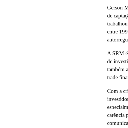
Gerson Mi
de captaç
trabalhou
entre 199
autorreg
A SRM é 
de invest
também a
trade fin
Com a cri
investido
especialm
carência 
comunica