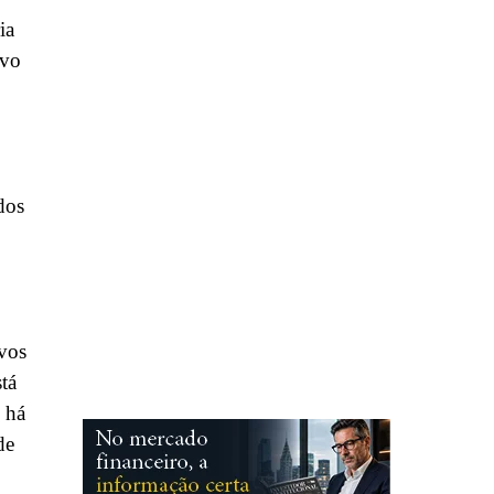
ia
ivo
dos
ovos
stá
 há
de