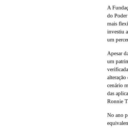
A Fundaç
do Poder 
mais flex
investiu 
um perce
Apesar d
um patri
verifica
alteração
cenário m
das aplic
Ronnie Ta
No ano pa
equivale