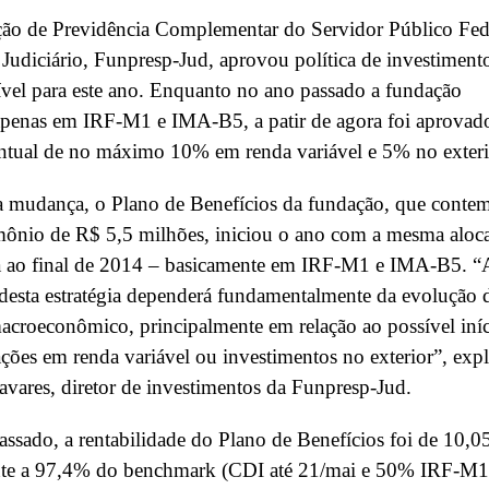
ão de Previdência Complementar do Servidor Público Fed
Judiciário, Funpresp-Jud, aprovou política de investiment
ível para este ano. Enquanto no ano passado a fundação
apenas em IRF-M1 e IMA-B5, a patir de agora foi aprovad
ntual de no máximo 10% em renda variável e 5% no exteri
a mudança, o Plano de Benefícios da fundação, que conte
mônio de R$ 5,5 milhões, iniciou o ano com a mesma aloc
da ao final de 2014 – basicamente em IRF-M1 e IMA-B5. “
 desta estratégia dependerá fundamentalmente da evolução 
acroeconômico, principalmente em relação ao possível iní
ações em renda variável ou investimentos no exterior”, expl
vares, diretor de investimentos da Funpresp-Jud.
ssado, a rentabilidade do Plano de Benefícios foi de 10,
nte a 97,4% do benchmark (CDI até 21/mai e 50% IRF-M1