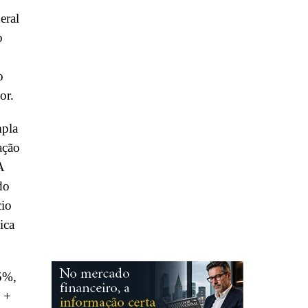
eral
o
o
or.
mpla
ação
A
do
cio
ica
05%,
 +