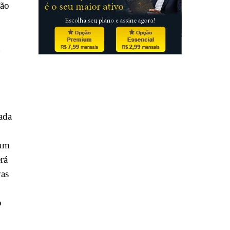
ção
tada
 um
rá
vas
o