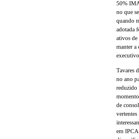
50% IMA-
no que se
quando mi
adotada f
ativos de
manter a 
executiv
Tavares d
no ano pa
reduzido 
momento d
de consol
vertentes
interessa
em IPCA 