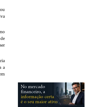
tou
iva
omo
 de
ser
ria
a a
 em