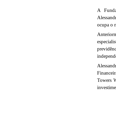
A Funda
Alessand
ocupa o n
Anterior
especiali
previdênc
independe
Alessan
Financei
Towers W
investim