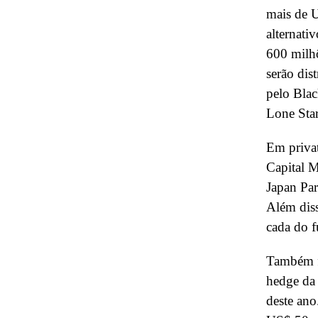
mais de U
alternati
600 milhõ
serão dis
pelo Blac
Lone Sta
Em priva
Capital M
Japan Par
Além diss
cada do 
Também f
hedge da 
deste ano