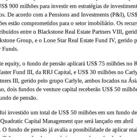
S$ 900 milhões para investir em estratégias de investimen
vos. De acordo com a Pensions and Investments (P&I), US
es estão comprometidos para o setor imobiliário. Os recur
tribuídos entre o Blackstone Real Estate Partners VIII, geri
kstone Group, e o Lone Star Real Estate Fund IV, gerido p
r Funds.
te equity, o fundo de pensão aplicará US$ 75 milhões no 
aster Fund III, da RRJ Capital, e US$ 30 milhões no Carl
tners III, gerido pelo grupo Carlyle, ambos focados na Ási
o, dois fundos de venture capital receberão US$ 50 milhõ
fundo de pensão.
oi investido um total de US$ 50 milhões em um fundo de
Quadratic Capital Management que será lançado em abril
. O fundo de pensão já avalia a possibilidade de aplicar ma