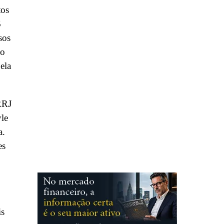
tos
$
sos
do
ela
RRJ
yle
a.
es
is