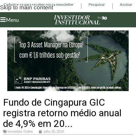
Cadastre-se para receber nossa newsletter
Pesquisar
Assinar
Skip to main content
Menu
Fundo de Cingapura GIC
registra retorno médio anual
de 4,9% em 20...
Investidor Online
julho 30, 2015