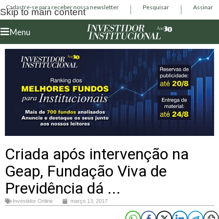
Cadastre-se para receber nossa newsletter
Pesquisar
Assinar
Skip to main content
Menu
Criada após intervenção na
Geap, Fundação Viva de
Previdência dá ...
Investidor Online
março 13, 2017