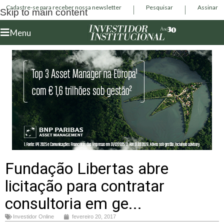
Cadastre-se para receber nossa newsletter
Pesquisar
Assinar
Skip to main content
Menu
Fundação Libertas abre
licitação para contratar
consultoria em ge...
Investidor Online
fevereiro 20, 2017