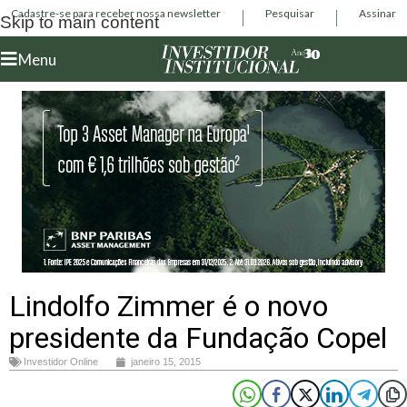
Cadastre-se para receber nossa newsletter
Pesquisar
Assinar
Skip to main content
Menu
Lindolfo Zimmer é o novo
presidente da Fundação Copel
Investidor Online
janeiro 15, 2015