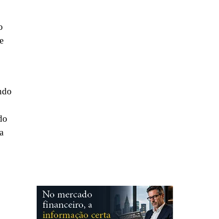
o
e
ndo
do
a