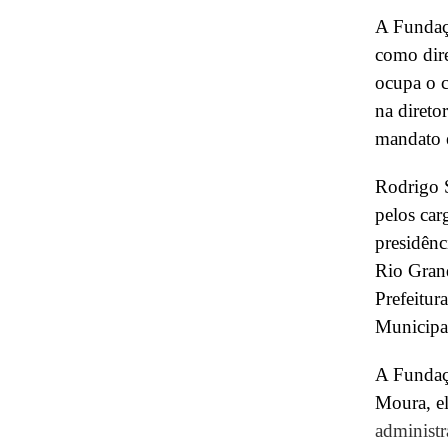
A Fundaç
como dire
ocupa o c
na direto
mandato e
Rodrigo 
pelos car
presidênc
Rio Grand
Prefeitur
Municipa
A Fundaç
Moura, el
administr