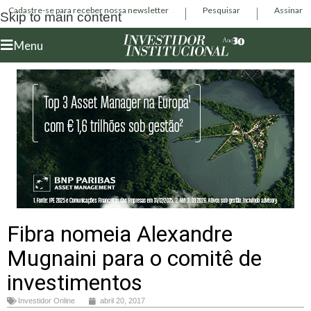
Cadastre-se para receber nossa newsletter
Pesquisar
Assinar
Skip to main content
Menu
Fibra nomeia Alexandre
Mugnaini para o comitê de
investimentos
Investidor Online
abril 20, 2017