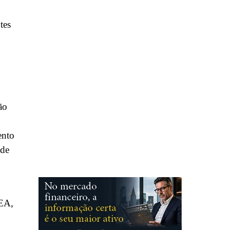
tes
ão
ento
 de
CEA,