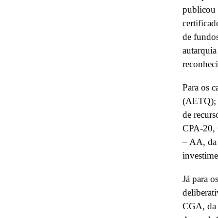
publicou 
certifica
de fundos
autarquia
reconhec
Para os c
(AETQ); d
de recurs
CPA-20, 
– AA, da
investime
Já para o
deliberat
CGA, da 