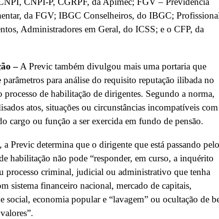
CNPI, CNPI-P, CGRPF, da Apimec; FGV – Previdência
ntar, da FGV; IBGC Conselheiros, do IBGC; Profissiona
ntos, Administradores em Geral, do ICSS; e o CFP, da
ção –
A Previc também divulgou mais uma portaria que
e parâmetros para análise do requisito reputação ilibada no
 processo de habilitação de dirigentes. Segundo a norma,
lisados atos, situações ou circunstâncias incompatíveis com
do cargo ou função a ser exercida em fundo de pensão.
 a Previc determina que o dirigente que está passando pel
de habilitação não pode “responder, em curso, a inquérito
ou processo criminal, judicial ou administrativo que tenha
om sistema financeiro nacional, mercado de capitais,
e social, economia popular e “lavagem” ou ocultação de b
 valores”.