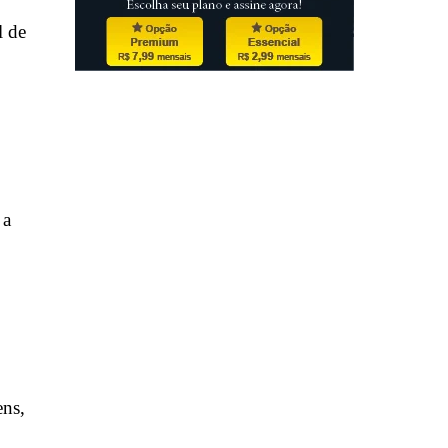
l de
 a
o
ens,