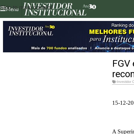
Skip to main content
Menu
FGV 
recon
Investidor 
15-12-20
A Superi