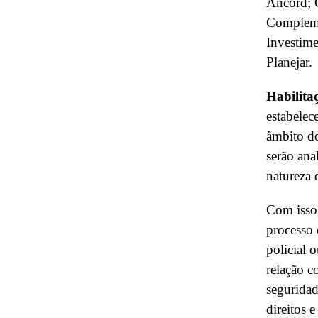
Ancord; 
Compleme
Investime
Planejar.
Habilita
estabelec
âmbito do
serão ana
natureza 
Com isso,
processo 
policial 
relação c
seguridad
direitos e