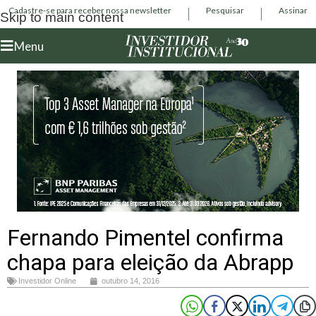
Cadastre-se para receber nossa newsletter
Pesquisar
Assinar
Skip to main content
Menu
Fernando Pimentel confirma
chapa para eleição da Abrapp
Investidor Online
outubro 14, 2016