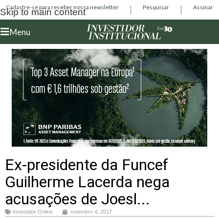
Cadastre-se para receber nossa newsletter
Pesquisar
Assinar
Skip to main content
Menu
Ex-presidente da Funcef
Guilherme Lacerda nega
acusações de Joesl...
Investidor Online
setembro 4, 2017