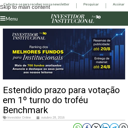
Cadastre-se para receber nossa newsletter
Pesquisar
Assinar
Skip to main content
Menu
Estendido prazo para votação
em 1º turno do troféu
Benchmark
Investidor Online
outubro 28, 2016