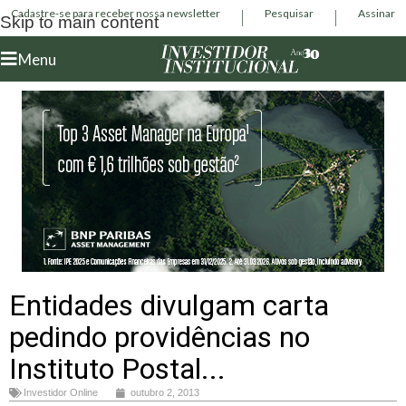
Cadastre-se para receber nossa newsletter
Pesquisar
Assinar
Skip to main content
Menu
Entidades divulgam carta
pedindo providências no
Instituto Postal...
Investidor Online
outubro 2, 2013