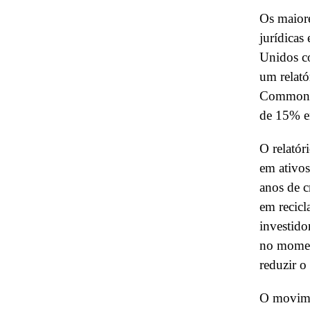
Os maior
jurídicas
Unidos co
um relató
Commonfun
de 15% e
O relató
em ativos
anos de c
em recicl
investido
no moment
reduzir o
O movime