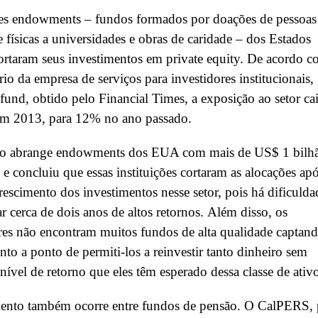
es endowments – fundos formados por doações de pessoas
 e físicas a universidades e obras de caridade – dos Estados
rtaram seus investimentos em private equity. De acordo 
rio da empresa de serviços para investidores institucionais,
d, obtido pelo Financial Times, a exposição ao setor ca
m 2013, para 12% no ano passado.
rio abrange endowments dos EUA com mais de US$ 1 bilh
 e concluiu que essas instituições cortaram as alocações ap
rescimento dos investimentos nesse setor, pois há dificulda
ar cerca de dois anos de altos retornos. Além disso, os
res não encontram muitos fundos de alta qualidade captan
o a ponto de permiti-los a reinvestir tanto dinheiro sem
 nível de retorno que eles têm esperado dessa classe de ativ
nto também ocorre entre fundos de pensão. O CalPERS, 