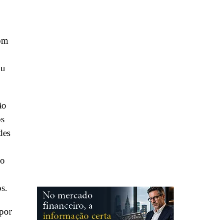
com
iu
ão
ós
des
do
os.
por