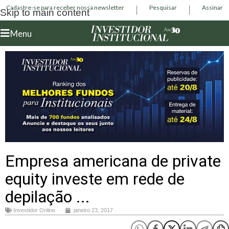
Cadastre-se para receber nossa newsletter
Pesquisar
Assinar
Skip to main content
Menu
Empresa americana de private
equity investe em rede de
depilação ...
Investidor Online
janeiro 23, 2017