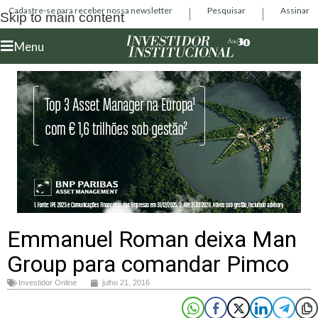
Cadastre-se para receber nossa newsletter
Pesquisar
Assinar
Skip to main content
Menu
Emmanuel Roman deixa Man
Group para comandar Pimco
Investidor Online
julho 21, 2016