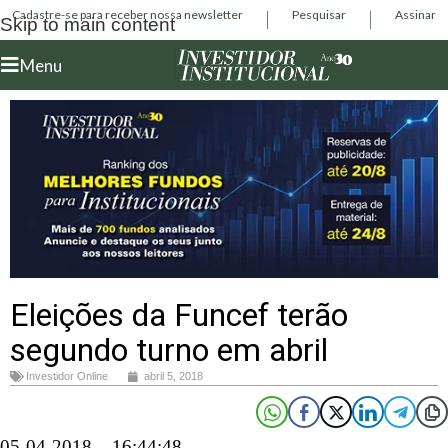
Cadastre-se para receber nossa newsletter
Pesquisar
Assinar
Skip to main content
Menu
Eleições da Funcef terão
segundo turno em abril
Investidor Online
abril 5, 2018
05-04-2018 – 16:44:48