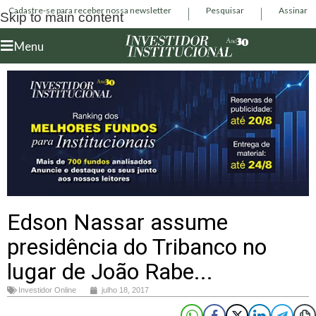
Cadastre-se para receber nossa newsletter
Pesquisar
Assinar
Skip to main content
Menu
Edson Nassar assume
presidência do Tribanco no
lugar de João Rabe...
Investidor Online
julho 18, 2017