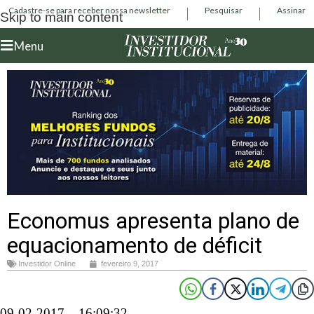
Cadastre-se para receber nossa newsletter
Pesquisar
Assinar
Skip to main content
Menu
Economus apresenta plano de
equacionamento de déficit
Investidor Online
fevereiro 9, 2017
09-02-2017 – 16:09:32