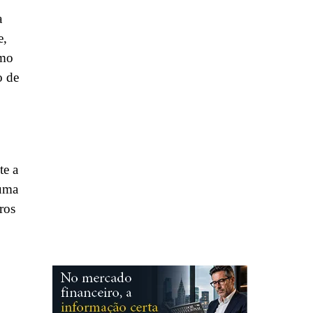
a
e,
omo
o de
te a
 uma
ros