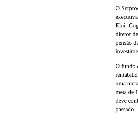
O Serpros
executiv
Eloir Cog
diretor d
pensão de
investime
O fundo 
rentabili
uma meta
meta de 1
deve cont
passado.