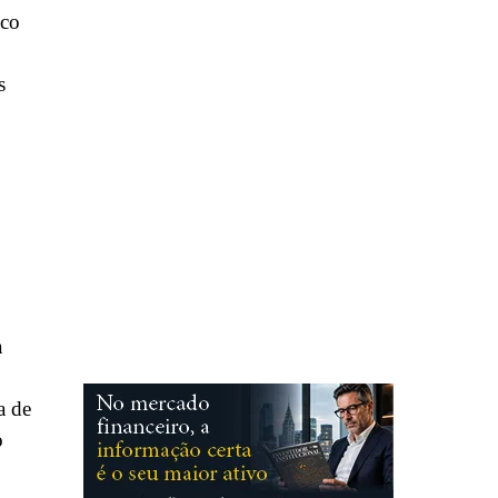
nco
s
a
a de
o