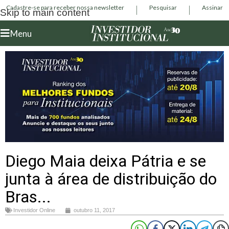
Cadastre-se para receber nossa newsletter
Pesquisar
Assinar
Skip to main content
Menu
Diego Maia deixa Pátria e se
junta à área de distribuição do
Bras...
Investidor Online
outubro 11, 2017