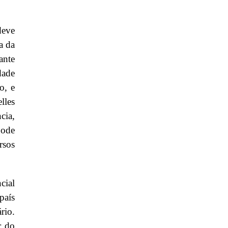
deve
a da
ante
dade
o, e
lles
cia,
pode
rsos
cial
país
rio.
r do