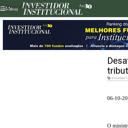
Skip to main content
Menu
Desaf
tribu
Investidor 
06-10-20
O ministr