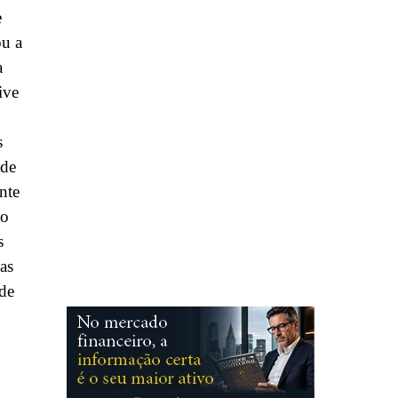
e
ou a
a
ive
s
 de
nte
do
s
as
de