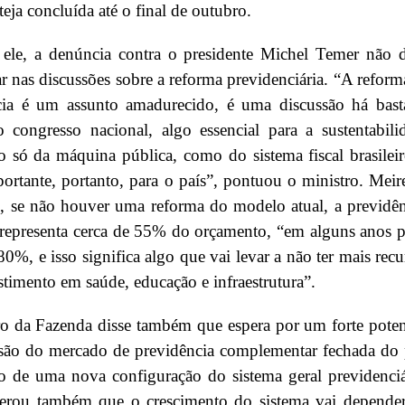
teja concluída até o final de outubro.
ele, a denúncia contra o presidente Michel Temer não 
ar nas discussões sobre a reforma previdenciária. “A reform
cia é um assunto amadurecido, é uma discussão há bast
 congresso nacional, algo essencial para a sustentabili
o só da máquina pública, como do sistema fiscal brasileir
ortante, portanto, para o país”, pontuou o ministro. Meire
, se não houver uma reforma do modelo atual, a previdên
 representa cerca de 55% do orçamento, “em alguns anos 
80%, e isso significa algo que vai levar a não ter mais recu
stimento em saúde, educação e infraestrutura”.
o da Fazenda disse também que espera por um forte poten
são do mercado de previdência complementar fechada do 
o de uma nova configuração do sistema geral previdenciá
erou também que o crescimento do sistema vai depende