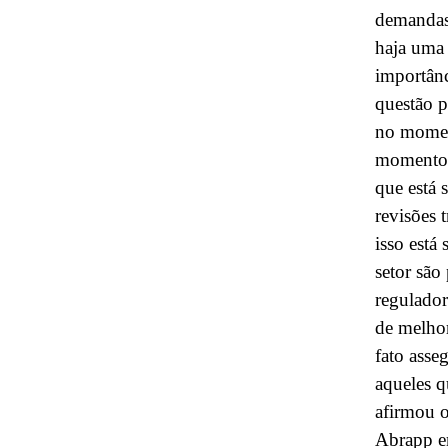
demandas
haja uma 
importânc
questão p
no momen
momento e
que está 
revisões 
isso está
setor são
regulador
de melho
fato asse
aqueles q
afirmou o
Abrapp em