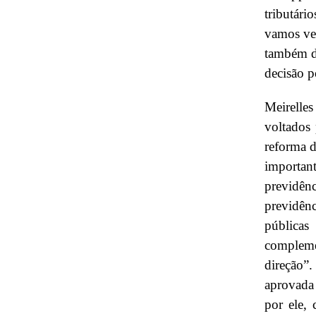
tributári
vamos ver
também de
decisão p
Meirelle
voltados 
reforma d
importan
previdê
previdên
públicas
compleme
direção”.
aprovada
por ele,