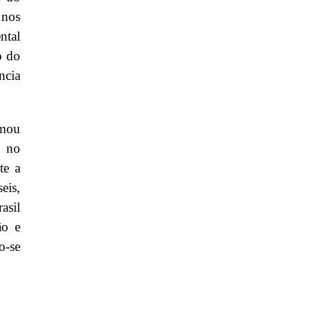
 nos
ntal
o do
ncia
rmou
o no
te a
eis,
asil
ão e
o-se