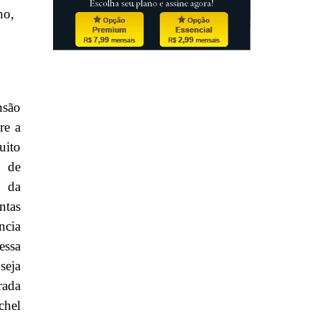
ho,
nsão
re a
uito
s de
a da
ntas
ncia
essa
seja
rada
chel