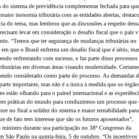
 do sistema de previdência complementar fechada para qu
maior isonomia tributária com as entidades abertas, destac
ia do tema, mas lembrou que as discussões a respeito dess
recisam levar em consideração o desafio fiscal que o país v
to. “Temos que ter segurança de mudanças tributárias no
m que o Brasil enfrenta um desafio fiscal que é sério, ma
sendo enfrentando com sucesso, e faz parte disso processos
tributárias em diversas áreas visando modernidade. Certame
 sendo considerado como parte do processo. As demandas 
 parte importante, mas não é a única à medida que os órgão
es estão olhando para o painel internacional e as experiênci
res práticas do mundo para conduzirmos um processo que 
gure no final a solidez do sistema e maior rentabilidade para
ue de fato tem interesse que são os futuros aposentados”,
 ministro durante sua participação no 38º Congresso da
 São Paulo na quinta-feira, 5 de outubro. “Os incentivos