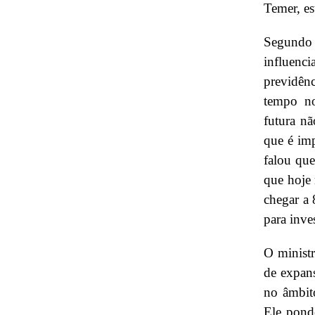
Temer, es
Segundo 
influenci
previdên
tempo no
futura nã
que é imp
falou que
que hoje
chegar a 
para inve
O ministr
de expan
no âmbit
Ele pond