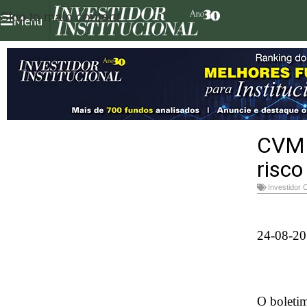
Skip to main content
Menu
CVM i
risco
Investidor 
24-08-20
O boletim