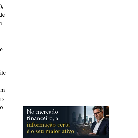
),
de
do
de
ite
em
os
ão