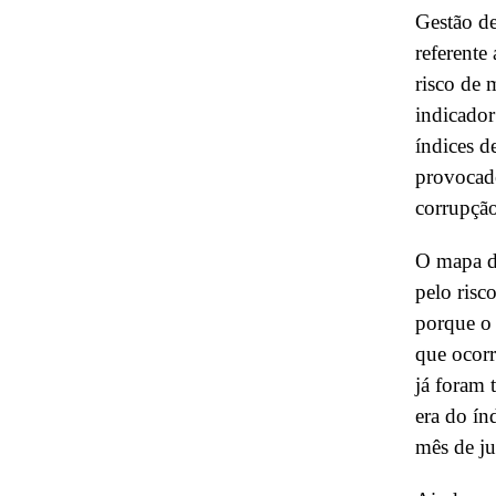
Gestão d
referente
risco de 
indicador
índices d
provocado
corrupçã
O mapa de
pelo risc
porque o 
que ocorr
já foram 
era do ín
mês de j