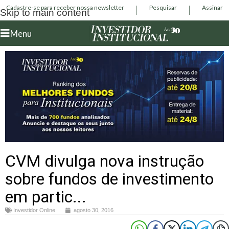
Cadastre-se para receber nossa newsletter
Pesquisar
Assinar
Skip to main content
Menu
CVM divulga nova instrução
sobre fundos de investimento
em partic...
Investidor Online
agosto 30, 2016