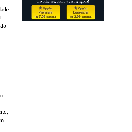
dade
l
ado
om
nto,
em