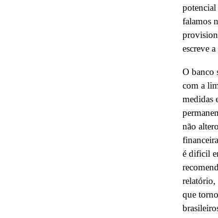
potencial
falamos n
provision
escreve a
O banco s
com a lim
medidas e
permanen
não alter
financeir
é dificil
recomenda
relatório
que torno
brasileir