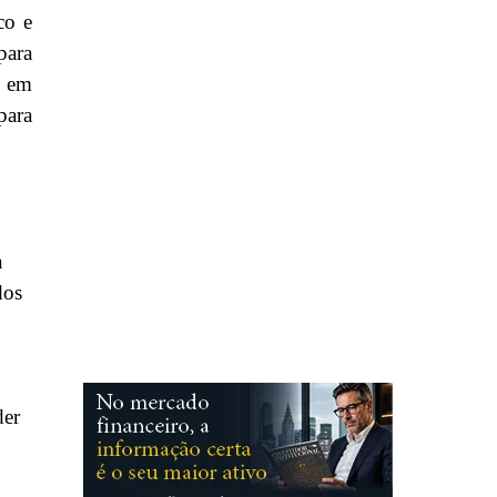
co e
para
, em
para
a
dos
der