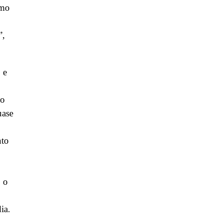
omo
”,
 e
co
uase
nto
, o
ia.