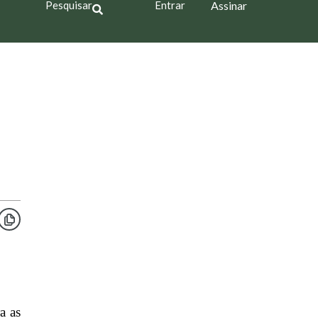
Pesquisar
Entrar
Assinar
z
a as