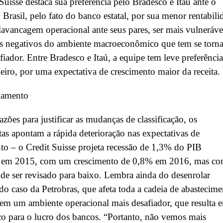
Suisse destaca sua preferência pelo Bradesco e Itaú ante o
Brasil, pelo fato do banco estatal, por sua menor rentabili
lavancagem operacional ante seus pares, ser mais vulneráve
os negativos do ambiente macroeconômico que tem se torn
fiador. Entre Bradesco e Itaú, a equipe tem leve preferência
eiro, por uma expectativa de crescimento maior da receita.
namento
razões para justificar as mudanças de classificação, os
stas apontam a rápida deterioração nas expectativas de
to – o Credit Suisse projeta recessão de 1,3% do PIB
ro em 2015, com um crescimento de 0,8% em 2016, mas c
 de ser revisado para baixo. Lembra ainda do desenrolar
do caso da Petrobras, que afeta toda a cadeia de abastecime
 em um ambiente operacional mais desafiador, que resulta 
co para o lucro dos bancos. “Portanto, não vemos mais