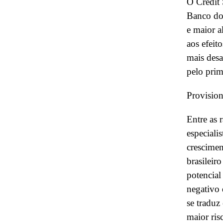
O Credit 
Banco do 
e maior a
aos efeit
mais desa
pelo prim
Provisio
Entre as 
especiali
crescimen
brasilei
potencial
negativo 
se traduz
maior ris