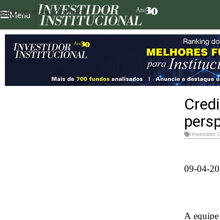
Skip to main content
Menu
Credi
persp
Investidor 
09-04-2
A equipe 