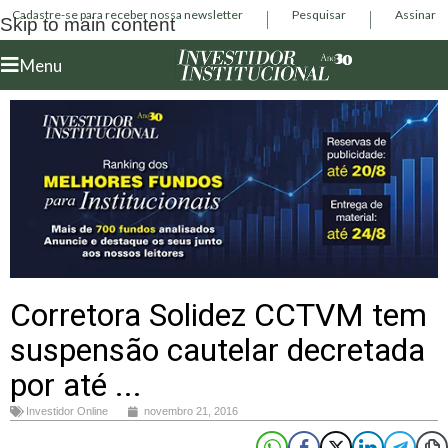
Cadastre-se para receber nossa newsletter
Pesquisar
Assinar
Skip to main content
Menu
Corretora Solidez CCTVM tem
suspensão cautelar decretada
por até ...
Investidor Online
novembro 21, 2016