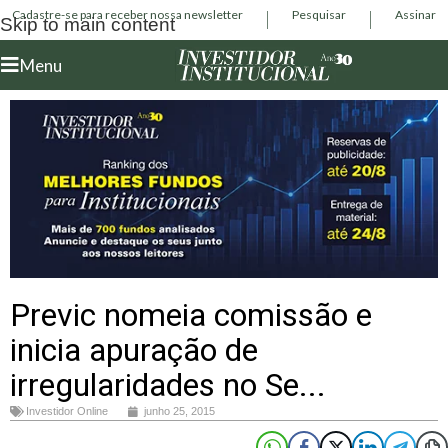
Cadastre-se para receber nossa newsletter
Pesquisar
Assinar
Skip to main content
Menu
Previc nomeia comissão e
inicia apuração de
irregularidades no Se...
Investidor Online
junho 25, 2015