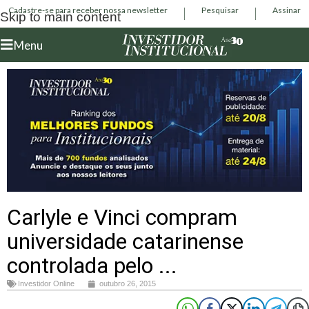
Cadastre-se para receber nossa newsletter
Pesquisar
Assinar
Skip to main content
Menu
Carlyle e Vinci compram
universidade catarinense
controlada pelo ...
Investidor Online
outubro 26, 2015