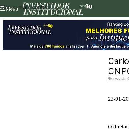
Skip to main content
Menu
Carl
CNPC 
Investidor 
23-01-20
O diretor