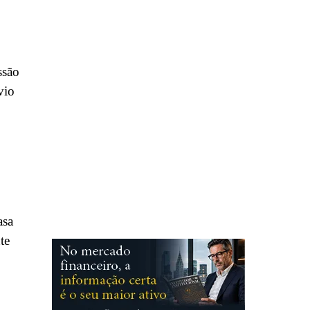
ssão
vio
asa
te