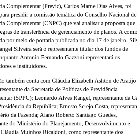
ia Complementar (Previc), Carlos Marne Dias Alves, foi
para presidir a comissão temática do Conselho Nacional de
cia Complementar (CNPC) que vai analisar a proposta que
 regras de transferência de gerenciamento de planos. A comi
da por meio de portaria
publicada no dia 17 de janeiro
. Sil
ngel Silveira será
o representante titular dos fundos de
enquanto Antonio Fernando Gazzoni representará os
dores e instituidores.
ão também conta com Cláudia Elizabeth Ashton de Araújo
esentante da Secretaria de Políticas de Previdência
ntar (SPPC); Leonardo Alves Rangel, representante da C
Presidência da República; Ernesto Serejo Costa, representan
tério da Fazenda; Alano Roberto Santiago Guedes,
ante do Ministério do Planejamento, Desenvolvimento e
 Cláudia Muinhos Ricaldoni, como representante dos