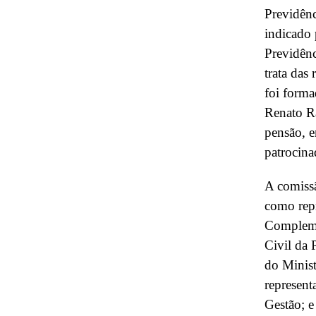
Previdênc
indicado 
Previdên
trata das
foi forma
Renato Ra
pensão, 
patrocina
A comiss
como repr
Compleme
Civil da 
do Minis
represent
Gestão; e