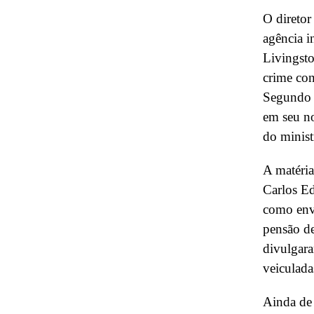
O diretor
agência i
Livingsto
crime cont
Segundo a
em seu no
do minist
A matéria
Carlos Ed
como env
pensão de
divulgara
veiculadas
Ainda de 