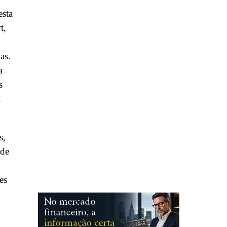
esta
t,
as.
a
s
.
s,
 de
es