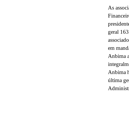
As associ
Financei
presiden
geral 163
associado
em mandat
Anbima ap
integralm
Anbima há
última ge
Administ