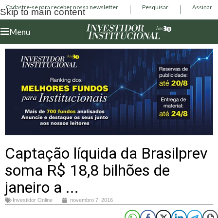
Cadastre-se para receber nossa newsletter
Pesquisar
Assinar
Skip to main content
Menu
Captação líquida da Brasilprev
soma R$ 18,8 bilhões de
janeiro a ...
Investidor Online
novembro 7, 2016