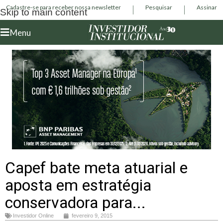
Cadastre-se para receber nossa newsletter
Pesquisar
Assinar
Skip to main content
Menu
Capef bate meta atuarial e
aposta em estratégia
conservadora para...
Investidor Online
fevereiro 9, 2015