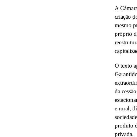
A Câmara 
criação d
mesmo pr
próprio d
reestrutu
capitaliz
O texto a
Garantidor
extraordi
da cessão
estaciona
e rural; 
sociedade
produto d
privada.