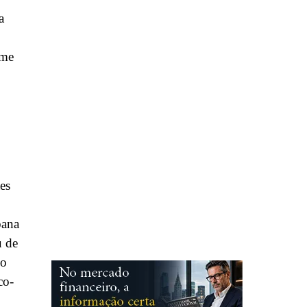
a
ime
tes
bana
u de
 o
co-