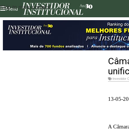
Skip to main content
Menu
Câmar
unifi
Investidor 
13-05-20
A Câmara 