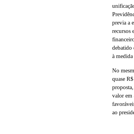
unificaçã
Previdênc
previa a 
recursos 
financeir
debatido 
à medida
No mesmo 
quase R$
proposta,
valor em 
favorávei
ao presi