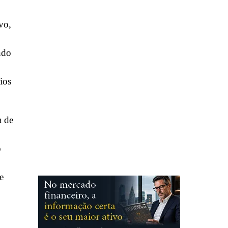
vo,
ndo
ios
a de
o
e