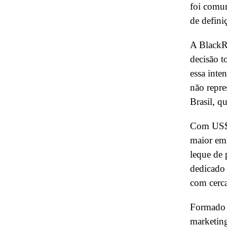
foi comun
de defini
A BlackRo
decisão 
essa inte
não repre
Brasil, q
Com US$ 4
maior em
leque de 
dedicado 
com cerca
Formado 
marketing