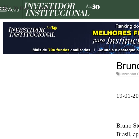
Skip to main content
Menu
Bruno
Investidor 
19-01-2
Bruno St
Brasil, a