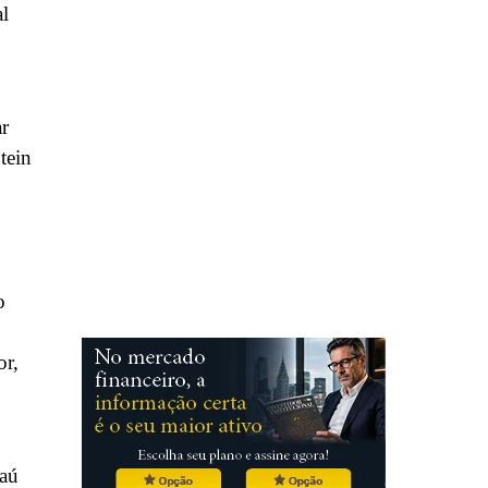
al
r
tein
o
or,
taú