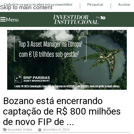
Cadastre-se para receber nossa newsletter
Pesquisar
Assinar
Skip to main content
Menu
Bozano está encerrando
captação de R$ 800 milhões
de novo FIP de ...
Investidor Online
dezembro 9, 2014