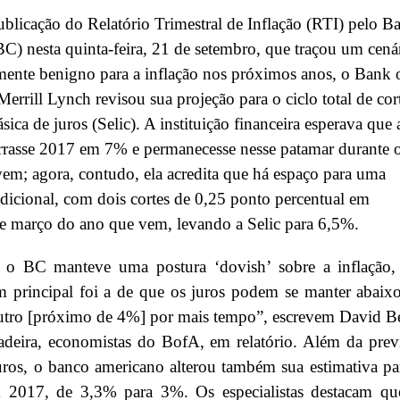
blicação do Relatório Trimestral de Inflação (RTI) pelo B
BC) nesta quinta-feira, 21 de setembro, que traçou um cená
ente benigno para a inflação nos próximos anos, o Bank 
errill Lynch revisou sua projeção para o ciclo total de cor
sica de juros (Selic). A instituição financeira esperava que 
rrasse 2017 em 7% e permanecesse nesse patamar durante 
em; agora, contudo, ela acredita que há espaço para uma
dicional, com dois cortes de 0,25 ponto percentual em
 e março do ano que vem, levando a Selic para 6,5%.
o BC manteve uma postura ‘dovish’ sobre a inflação,
 principal foi a de que os juros podem se manter abaix
utro [próximo de 4%] por mais tempo”, escrevem David B
deira, economistas do BofA, em relatório. Além da prev
uros, o banco americano alterou também sua estimativa pa
2017, de 3,3% para 3%. Os especialistas destacam qu