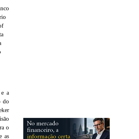
anco
rio
of
ta
a
o
 e a
o do
eker
isão
ra o
e as