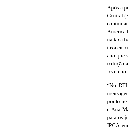
Após a pu
Central (
continuam
America M
na taxa bá
taxa ence
ano que v
redução a
fevereiro
“No RTI 
mensagem
ponto ne
e Ana Ma
para os j
IPCA em 