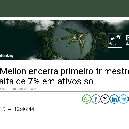
ellon encerra primeiro trimestr
lta de 7% em ativos so...
Online
abril 22, 2015
015 – 12:46:44