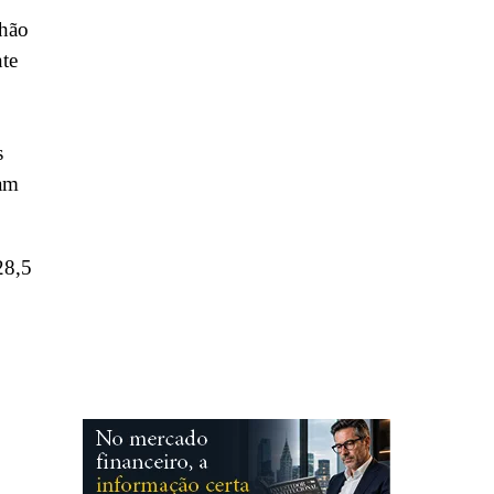
lhão
nte
s
ram
28,5