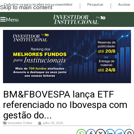
Cadastre-se para receber nossa newsletter
Pesquisar
Assinar
Skip to main content
Menu
BM&FBOVESPA lança ETF
referenciado no Ibovespa com
gestão do...
Investidor Online
julho 29, 2016