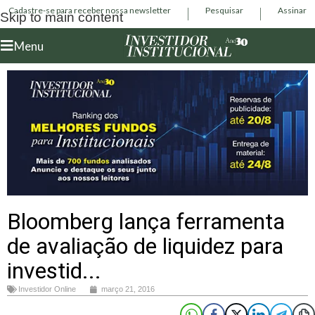
Cadastre-se para receber nossa newsletter
Pesquisar
Assinar
Skip to main content
Menu
Bloomberg lança ferramenta
de avaliação de liquidez para
investid...
Investidor Online
março 21, 2016