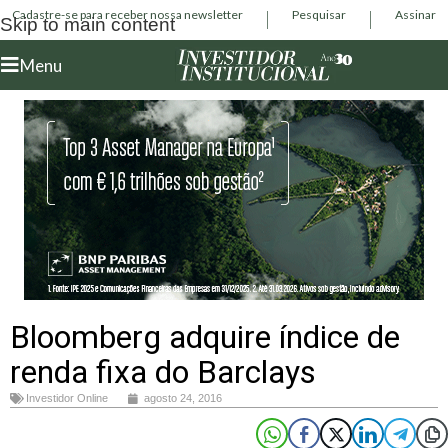
Cadastre-se para receber nossa newsletter
Pesquisar
Assinar
Skip to main content
Menu
Bloomberg adquire índice de
renda fixa do Barclays
Investidor Online
agosto 24, 2016