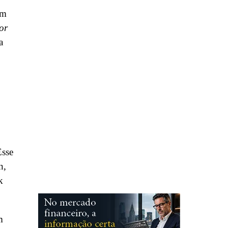
um
or
a
Esse
n,
k
m