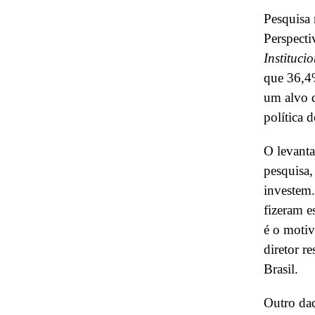
Pesquisa 
Perspecti
Instituci
que 36,4
um alvo d
política 
O levanta
pesquisa,
investem.
fizeram e
é o motiv
diretor r
Brasil.
Outro dad