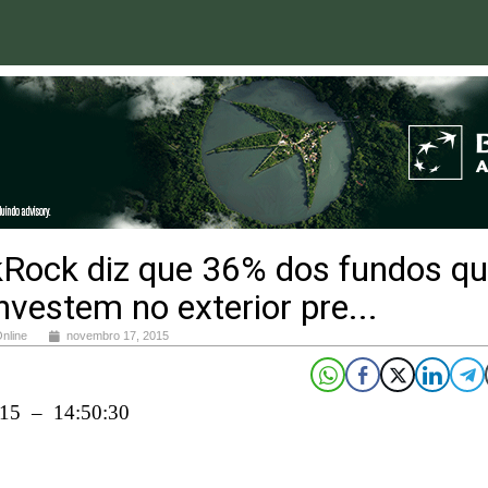
kRock diz que 36% dos fundos q
nvestem no exterior pre...
Online
novembro 17, 2015
015 – 14:50:30