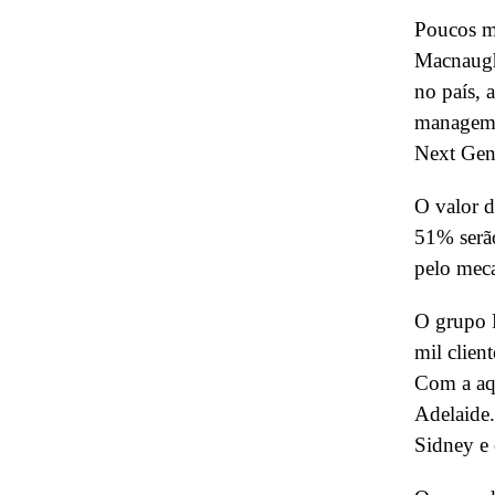
Poucos me
Macnaught
no país, 
managemen
Next Gen
O valor d
51% serão
pelo mec
O grupo P
mil clien
Com a aqu
Adelaide.
Sidney e 