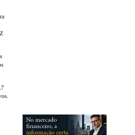
ra
AZ
s
os
,7
vos.